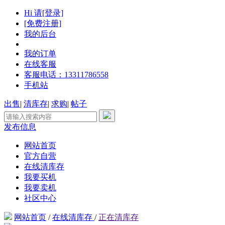
Hi 请[登录]
[免费注册]
我的后台
我的订单
在线客服
客服电话：13311786558
手机站
出售
|
清库存
|
求购
|
帖子
发布信息
网站首页
官方自营
在线清库存
我要买机
我要卖机
社区中心
网站首页
/
在线清库存
/
正在清库存