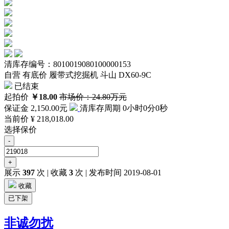
清库存编号：8010019080100000153
自营
有底价
履带式挖掘机 斗山 DX60-9C
已结束
起拍价
￥18.00
市场价：24.80万元
保证金
2,150.00元
清库存周期
0小时0分0秒
当前价
¥
218,018.00
选择保价
-
+
展示
397
次
|
收藏
3
次
|
发布时间 2019-08-01
收藏
已下架
非诚勿扰