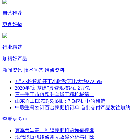
自营推荐
更多好物
行业精选
加精好产品
新闻资讯
技术问答
维修资料
3月小松挖机开工小时数环比大增272.6%
2020年“新基建”投资规模约1.2万亿
三一重工市值跃升全球工程机械第二
山东临工E675F挖掘机：7.5t挖机中的翘楚
中联重科签订百台挖掘机订单 首批交付产品发往加纳
查看更多>>
夏季气温高，神钢挖掘机该如何保养
现代挖掘机维修常见故障分析与排除