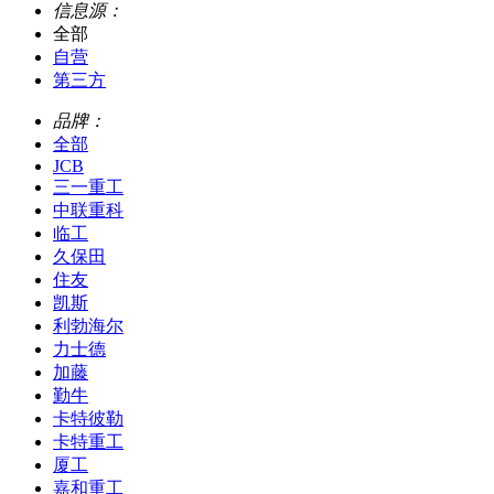
信息源：
全部
自营
第三方
品牌：
全部
JCB
三一重工
中联重科
临工
久保田
住友
凯斯
利勃海尔
力士德
加藤
勤牛
卡特彼勒
卡特重工
厦工
嘉和重工