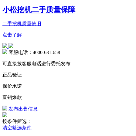
小松挖机二手质量保障
二手挖机质量依旧
点击了解
客服电话：4000-631-658
可直接拨客服电话进行委托发布
正品验证
保价承诺
直销爆款
发布出售信息
按条件筛选：
清空筛选条件