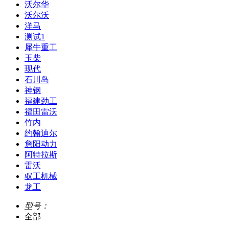
沃尔华
沃尔沃
洋马
测试1
犀牛重工
玉柴
现代
石川岛
神钢
福建劲工
福田雷沃
竹内
约翰迪尔
詹阳动力
阿特拉斯
雷沃
驭工机械
龙工
型号：
全部