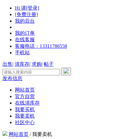
Hi 请[登录]
[免费注册]
我的后台
我的订单
在线客服
客服电话：13311786558
手机站
出售
|
清库存
|
求购
|
帖子
发布信息
网站首页
官方自营
在线清库存
我要买机
我要卖机
社区中心
网站首页
/
我要卖机