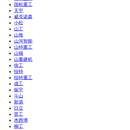
国机重工
天宇
威克诺森
小松
山工
山推
山河智能
山特重工
山猫
山重建机
徐工
恒特
恒特重工
成工
振宇
斗山
新源
日立
晋工
杰西博
柳工