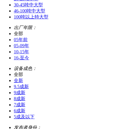
30-45吨中大型
46-100吨中大型
100吨以上特大型
出厂年限：
全部
05年前
05-09年
10-15年
16-至今
设备成色：
全部
全新
9.5成新
9成新
8成新
7成新
6成新
5成及以下
发布者身份：