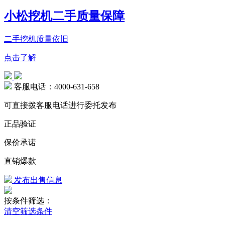
小松挖机二手质量保障
二手挖机质量依旧
点击了解
客服电话：4000-631-658
可直接拨客服电话进行委托发布
正品验证
保价承诺
直销爆款
发布出售信息
按条件筛选：
清空筛选条件