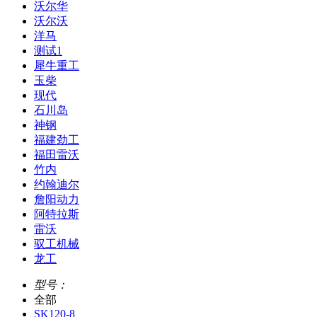
沃尔华
沃尔沃
洋马
测试1
犀牛重工
玉柴
现代
石川岛
神钢
福建劲工
福田雷沃
竹内
约翰迪尔
詹阳动力
阿特拉斯
雷沃
驭工机械
龙工
型号：
全部
SK120-8