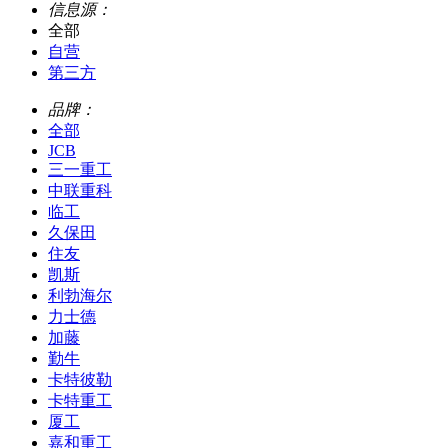
信息源：
全部
自营
第三方
品牌：
全部
JCB
三一重工
中联重科
临工
久保田
住友
凯斯
利勃海尔
力士德
加藤
勤牛
卡特彼勒
卡特重工
厦工
嘉和重工