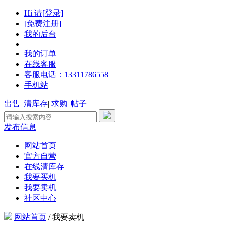
Hi 请[登录]
[免费注册]
我的后台
我的订单
在线客服
客服电话：13311786558
手机站
出售
|
清库存
|
求购
|
帖子
发布信息
网站首页
官方自营
在线清库存
我要买机
我要卖机
社区中心
网站首页
/
我要卖机