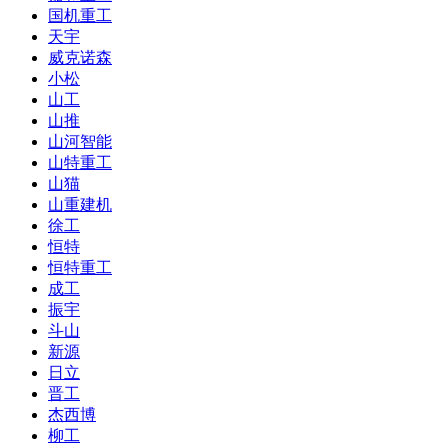
国机重工
天宇
威克诺森
小松
山工
山推
山河智能
山特重工
山猫
山重建机
徐工
恒特
恒特重工
成工
振宇
斗山
新源
日立
晋工
杰西博
柳工