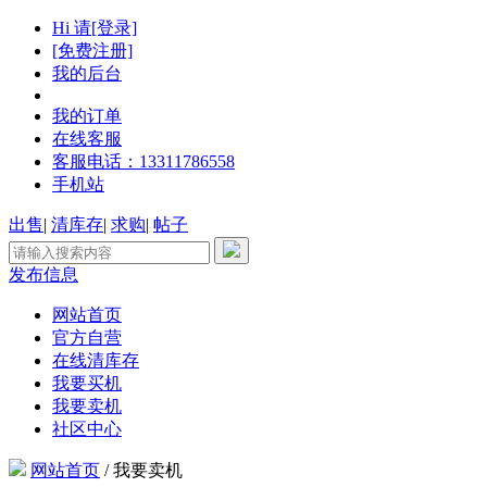
Hi 请[登录]
[免费注册]
我的后台
我的订单
在线客服
客服电话：13311786558
手机站
出售
|
清库存
|
求购
|
帖子
发布信息
网站首页
官方自营
在线清库存
我要买机
我要卖机
社区中心
网站首页
/
我要卖机