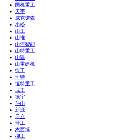
国机重工
天宇
威克诺森
小松
山工
山推
山河智能
山特重工
山猫
山重建机
徐工
恒特
恒特重工
成工
振宇
斗山
新源
日立
晋工
杰西博
柳工