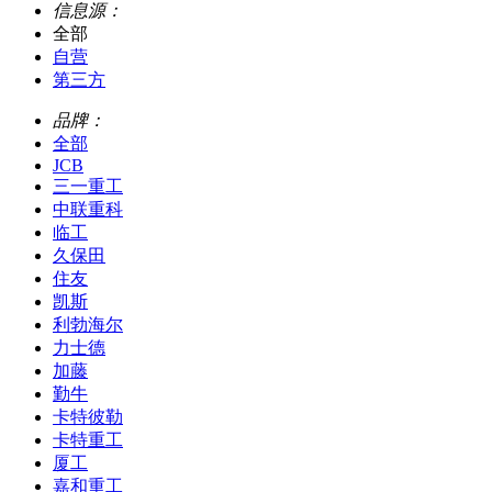
信息源：
全部
自营
第三方
品牌：
全部
JCB
三一重工
中联重科
临工
久保田
住友
凯斯
利勃海尔
力士德
加藤
勤牛
卡特彼勒
卡特重工
厦工
嘉和重工