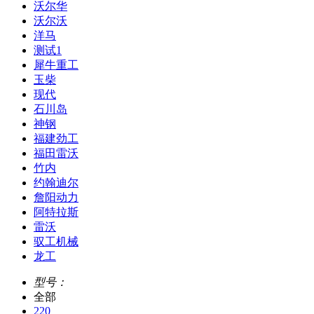
沃尔华
沃尔沃
洋马
测试1
犀牛重工
玉柴
现代
石川岛
神钢
福建劲工
福田雷沃
竹内
约翰迪尔
詹阳动力
阿特拉斯
雷沃
驭工机械
龙工
型号：
全部
220