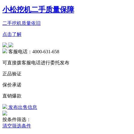
小松挖机二手质量保障
二手挖机质量依旧
点击了解
客服电话：4000-631-658
可直接拨客服电话进行委托发布
正品验证
保价承诺
直销爆款
发布出售信息
按条件筛选：
清空筛选条件