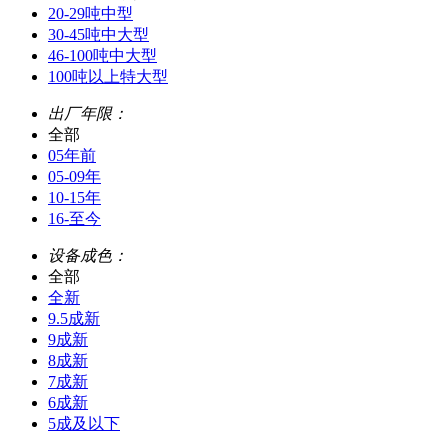
20-29吨中型
30-45吨中大型
46-100吨中大型
100吨以上特大型
出厂年限：
全部
05年前
05-09年
10-15年
16-至今
设备成色：
全部
全新
9.5成新
9成新
8成新
7成新
6成新
5成及以下