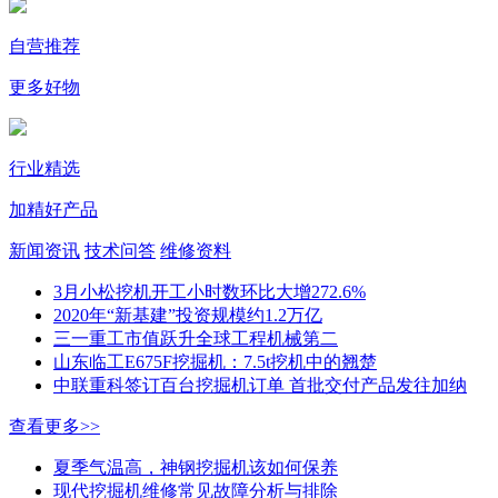
自营推荐
更多好物
行业精选
加精好产品
新闻资讯
技术问答
维修资料
3月小松挖机开工小时数环比大增272.6%
2020年“新基建”投资规模约1.2万亿
三一重工市值跃升全球工程机械第二
山东临工E675F挖掘机：7.5t挖机中的翘楚
中联重科签订百台挖掘机订单 首批交付产品发往加纳
查看更多>>
夏季气温高，神钢挖掘机该如何保养
现代挖掘机维修常见故障分析与排除