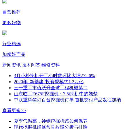
自营推荐
更多好物
行业精选
加精好产品
新闻资讯
技术问答
维修资料
3月小松挖机开工小时数环比大增272.6%
2020年“新基建”投资规模约1.2万亿
三一重工市值跃升全球工程机械第二
山东临工E675F挖掘机：7.5t挖机中的翘楚
中联重科签订百台挖掘机订单 首批交付产品发往加纳
查看更多>>
夏季气温高，神钢挖掘机该如何保养
现代挖掘机维修常见故障分析与排除