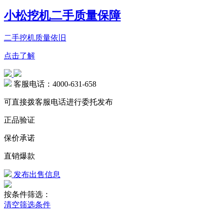
小松挖机二手质量保障
二手挖机质量依旧
点击了解
客服电话：4000-631-658
可直接拨客服电话进行委托发布
正品验证
保价承诺
直销爆款
发布出售信息
按条件筛选：
清空筛选条件