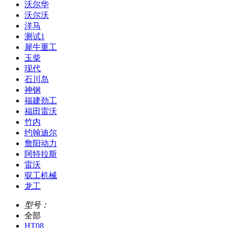
沃尔华
沃尔沃
洋马
测试1
犀牛重工
玉柴
现代
石川岛
神钢
福建劲工
福田雷沃
竹内
约翰迪尔
詹阳动力
阿特拉斯
雷沃
驭工机械
龙工
型号：
全部
HT08