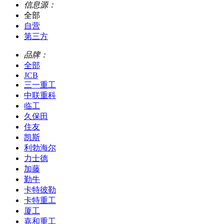
信息源：
全部
自营
第三方
品牌：
全部
JCB
三一重工
中联重科
临工
久保田
住友
凯斯
利勃海尔
力士德
加藤
勤牛
卡特彼勒
卡特重工
厦工
嘉和重工