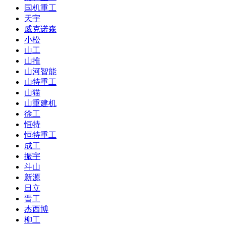
国机重工
天宇
威克诺森
小松
山工
山推
山河智能
山特重工
山猫
山重建机
徐工
恒特
恒特重工
成工
振宇
斗山
新源
日立
晋工
杰西博
柳工