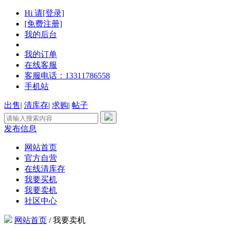
Hi 请[登录]
[免费注册]
我的后台
我的订单
在线客服
客服电话：13311786558
手机站
出售
|
清库存
|
求购
|
帖子
发布信息
网站首页
官方自营
在线清库存
我要买机
我要卖机
社区中心
网站首页
/
我要卖机