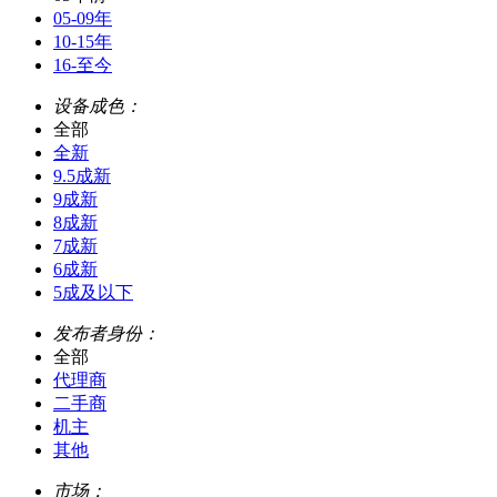
05-09年
10-15年
16-至今
设备成色：
全部
全新
9.5成新
9成新
8成新
7成新
6成新
5成及以下
发布者身份：
全部
代理商
二手商
机主
其他
市场：