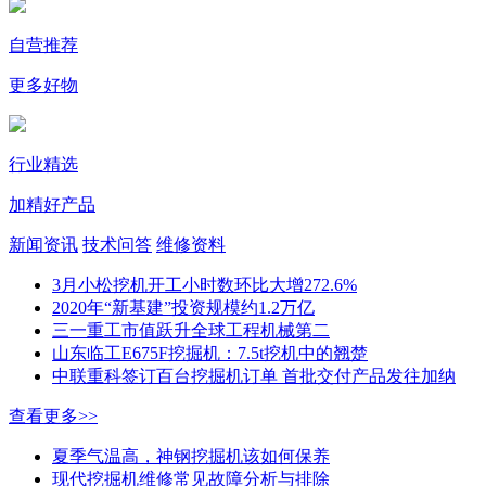
自营推荐
更多好物
行业精选
加精好产品
新闻资讯
技术问答
维修资料
3月小松挖机开工小时数环比大增272.6%
2020年“新基建”投资规模约1.2万亿
三一重工市值跃升全球工程机械第二
山东临工E675F挖掘机：7.5t挖机中的翘楚
中联重科签订百台挖掘机订单 首批交付产品发往加纳
查看更多>>
夏季气温高，神钢挖掘机该如何保养
现代挖掘机维修常见故障分析与排除