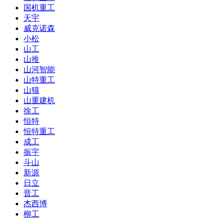
国机重工
天宇
威克诺森
小松
山工
山推
山河智能
山特重工
山猫
山重建机
徐工
恒特
恒特重工
成工
振宇
斗山
新源
日立
晋工
杰西博
柳工