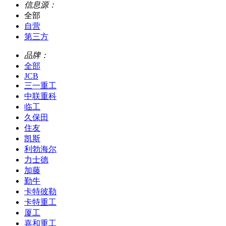
信息源：
全部
自营
第三方
品牌：
全部
JCB
三一重工
中联重科
临工
久保田
住友
凯斯
利勃海尔
力士德
加藤
勤牛
卡特彼勒
卡特重工
厦工
嘉和重工