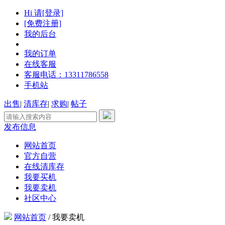
Hi 请[登录]
[免费注册]
我的后台
我的订单
在线客服
客服电话：13311786558
手机站
出售
|
清库存
|
求购
|
帖子
发布信息
网站首页
官方自营
在线清库存
我要买机
我要卖机
社区中心
网站首页
/
我要卖机