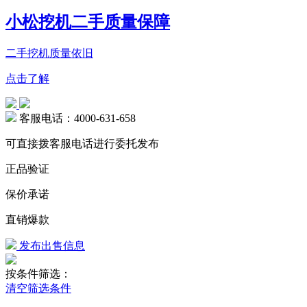
小松挖机二手质量保障
二手挖机质量依旧
点击了解
客服电话：4000-631-658
可直接拨客服电话进行委托发布
正品验证
保价承诺
直销爆款
发布出售信息
按条件筛选：
清空筛选条件