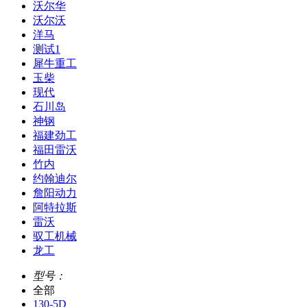
沃尔华
沃尔沃
洋马
测试1
犀牛重工
玉柴
现代
石川岛
神钢
福建劲工
福田雷沃
竹内
约翰迪尔
詹阳动力
阿特拉斯
雷沃
驭工机械
龙工
型号：
全部
130-5D