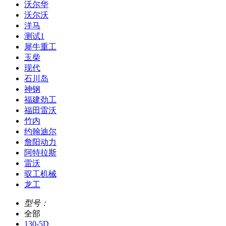
沃尔华
沃尔沃
洋马
测试1
犀牛重工
玉柴
现代
石川岛
神钢
福建劲工
福田雷沃
竹内
约翰迪尔
詹阳动力
阿特拉斯
雷沃
驭工机械
龙工
型号：
全部
130-5D