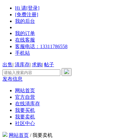
Hi 请[登录]
[免费注册]
我的后台
我的订单
在线客服
客服电话：13311786558
手机站
出售
|
清库存
|
求购
|
帖子
发布信息
网站首页
官方自营
在线清库存
我要买机
我要卖机
社区中心
网站首页
/
我要卖机