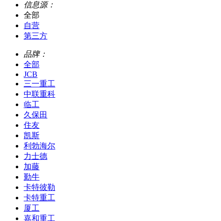
信息源：
全部
自营
第三方
品牌：
全部
JCB
三一重工
中联重科
临工
久保田
住友
凯斯
利勃海尔
力士德
加藤
勤牛
卡特彼勒
卡特重工
厦工
嘉和重工