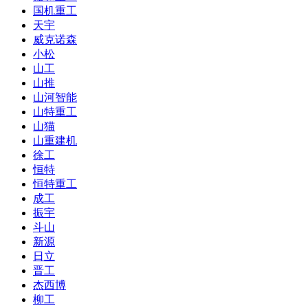
国机重工
天宇
威克诺森
小松
山工
山推
山河智能
山特重工
山猫
山重建机
徐工
恒特
恒特重工
成工
振宇
斗山
新源
日立
晋工
杰西博
柳工