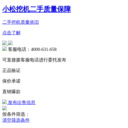
小松挖机二手质量保障
二手挖机质量依旧
点击了解
客服电话：4000-631-658
可直接拨客服电话进行委托发布
正品验证
保价承诺
直销爆款
发布出售信息
按条件筛选：
清空筛选条件