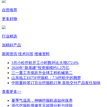
自营推荐
更多好物
行业精选
加精好产品
新闻资讯
技术问答
维修资料
3月小松挖机开工小时数环比大增272.6%
2020年“新基建”投资规模约1.2万亿
三一重工市值跃升全球工程机械第二
山东临工E675F挖掘机：7.5t挖机中的翘楚
中联重科签订百台挖掘机订单 首批交付产品发往加纳
查看更多>>
夏季气温高，神钢挖掘机该如何保养
现代挖掘机维修常见故障分析与排除