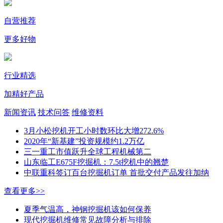
自营推荐
更多好物
行业精选
加精好产品
新闻资讯
技术问答
维修资料
3月小松挖机开工小时数环比大增272.6%
2020年“新基建”投资规模约1.2万亿
三一重工市值跃升全球工程机械第二
山东临工E675F挖掘机：7.5t挖机中的翘楚
中联重科签订百台挖掘机订单 首批交付产品发往加纳
查看更多>>
夏季气温高，神钢挖掘机该如何保养
现代挖掘机维修常见故障分析与排除