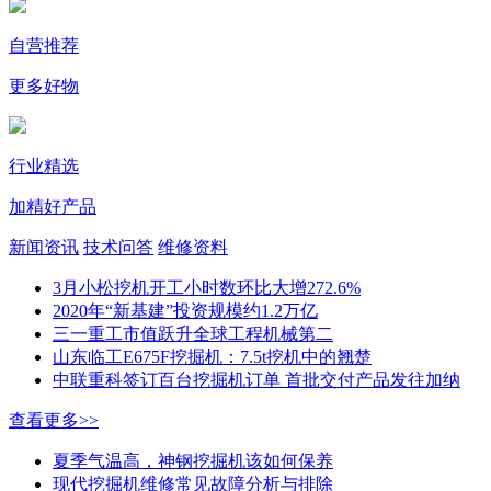
自营推荐
更多好物
行业精选
加精好产品
新闻资讯
技术问答
维修资料
3月小松挖机开工小时数环比大增272.6%
2020年“新基建”投资规模约1.2万亿
三一重工市值跃升全球工程机械第二
山东临工E675F挖掘机：7.5t挖机中的翘楚
中联重科签订百台挖掘机订单 首批交付产品发往加纳
查看更多>>
夏季气温高，神钢挖掘机该如何保养
现代挖掘机维修常见故障分析与排除