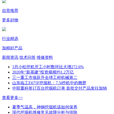
自营推荐
更多好物
行业精选
加精好产品
新闻资讯
技术问答
维修资料
3月小松挖机开工小时数环比大增272.6%
2020年“新基建”投资规模约1.2万亿
三一重工市值跃升全球工程机械第二
山东临工E675F挖掘机：7.5t挖机中的翘楚
中联重科签订百台挖掘机订单 首批交付产品发往加纳
查看更多>>
夏季气温高，神钢挖掘机该如何保养
现代挖掘机维修常见故障分析与排除