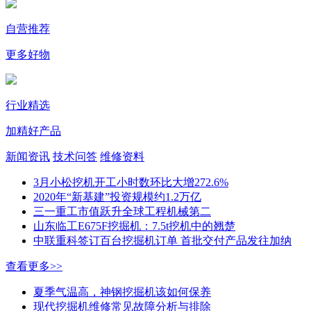
自营推荐
更多好物
行业精选
加精好产品
新闻资讯
技术问答
维修资料
3月小松挖机开工小时数环比大增272.6%
2020年“新基建”投资规模约1.2万亿
三一重工市值跃升全球工程机械第二
山东临工E675F挖掘机：7.5t挖机中的翘楚
中联重科签订百台挖掘机订单 首批交付产品发往加纳
查看更多>>
夏季气温高，神钢挖掘机该如何保养
现代挖掘机维修常见故障分析与排除